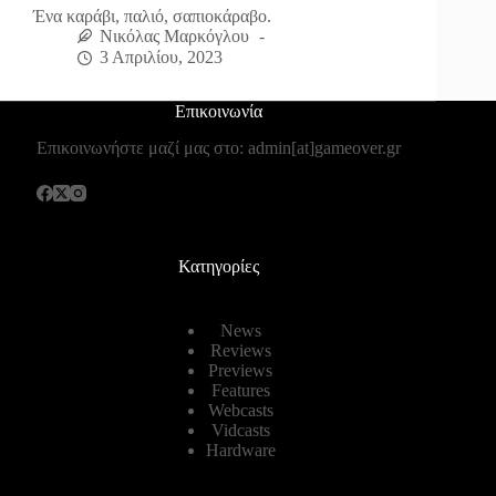
Ένα καράβι, παλιό, σαπιοκάραβο.
Νικόλας Μαρκόγλου
3 Απριλίου, 2023
Επικοινωνία
Επικοινωνήστε μαζί μας στο: admin[at]gameover.gr
Κατηγορίες
News
Reviews
Previews
Features
Webcasts
Vidcasts
Hardware