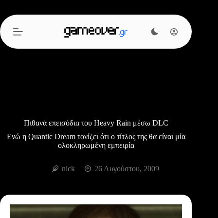
Μετάβαση
στο
περιεχόμενο
Πιθανά επεισόδια του Heavy Rain μέσω DLC
Ενώ η Quantic Dream τονίζει ότι ο τίτλος της θα είναι μία
ολοκληρωμένη εμπειρία
nick
26 Αυγούστου, 2009