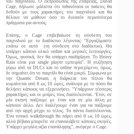
του παιχνιδιού. Ο εκπρόσωπος της εταιρείας, David
Cage, δήλωσε μάλιστα ότι πιθανότατα οι παίκτες θα
δεθούν με τους χαρακτήρες του παιχνιδιού και θα
θέλουν να μάθουν όσο το δυνατόν περισσότερα
πράγματα για αυτούς.
Επίσης, ο Cage επιβεβαίωσε τη σύνδεση του
παιχνιδιού με το διαδίκτυο λέγοντας: "Εργαζόμαστε
επάνω σε αυτό (τη σύνδεση στο διαδίκτυο). Θα
υπάρχει κάποιο υλικό online και μερικές λειτουργίες.
Όμως, φυσικά, δεν θα υπάρχει multiplayer. Το Heavy
Rain είναι μια single player εμπειρία". Η συζήτηση
γύρω από τα DLCs και το online περιεχόμενο, όμως,
δε σημαίνει ότι το παιχνίδι θα είναι μικρό. Σύμφωνα με
την Quantic Dream, η διάρκεια του τίτλου θα
κυμαίνεται από 8 ως 10 ώρες, ανάλογα με το πόσο θα
θελήσει κάποιος να εξερευνήσει. "Υπάρχουν τέσσερις
χαρακτήρες και οι μοίρες τους διαπλέκονται. ‘Ετσι, σε
μία σκηνή παίζουμε με έναν και σε μία άλλη με
κάποιον άλλο. Δεν διαλέγουμε έναν για να παίξουμε
από την αρχή μέχρι το τέλος. Τα πάντα διαπλέκονται.
Ένα τυπικό walkthrough θα πάρει από 8 ως 10 ώρες,
αλλά βέβαια μπορείτε να επαναλάβετε κάποιες σκηνές.
Υπάρχει μεγάλη αξία επανάληψης", ανέφερε ο Cage.