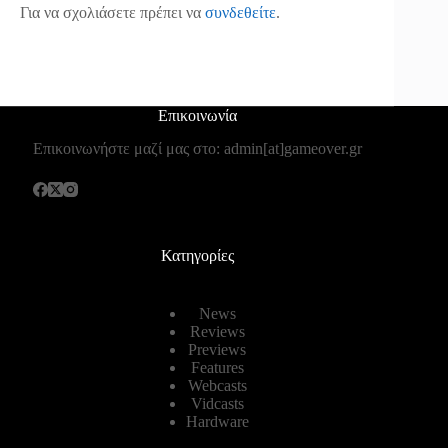
Για να σχολιάσετε πρέπει να
συνδεθείτε
.
Επικοινωνία
Επικοινωνήστε μαζί μας στο: admin[at]gameover.gr
Κατηγορίες
News
Reviews
Previews
Features
Webcasts
Vidcasts
Hardware