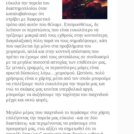
εύκολα την πορεία του
διαστημοπλοίου όταν
καταλαβαίνουμε ότι
στρίβει με διαφορετικό
τρόπο από αυτόν που θέλαμε. Επιπροσθέτως, δε
λείπουν οι περιπτώσεις που είναι ευκολότερο να
τρέξουμε μακριά από τους εχθρούς στην κοντινότερη
διαγαλαξιακή πύλη παρά να τους σημαδέψουμε, κάτι
που οφείλεται όχι μόνο στα προβλήματα του
χειρισμού, αλλά και στην κοντινή απόσταση που
πρέπει να έχουμε από τους αντιπάλους σε συνδυασμό
με τα μεγάλα ποσοστά αστοχίας των επιθέσεών μας.
Σε γενικές γραμμές, οι περισσότερες μάχες είναι
αρκετά δύσκολες λόγω…χειρισμού. Ωστόσο, πολύ
χρήσιμος είναι ο χάρτης μέσα από τον οποίο μπορούμε
να επιλέξουμε πολύ ευκολότερα την πορεία μας και
ενώ το σκάφος μας κινείται υπερβολικά αργά,
μπορούμε να αυξήσουμε την ταχύτητα του παιχνιδιού
μέχρι και οκτώ φορές.
Μεγάλο μέρος που παιχνιδιού το περάσαμε στο χάρτη
επιλέγοντας την πορεία μας εύκολα –και σε δύο
διαστάσεις- και περιμένοντας να φτάσουμε στο
προορισμό μας, ενώ αξίζει να σημειωθεί ότι το
παιχνίδι “παγώνει” αυτόματα όταν βρούμε εχθρικά