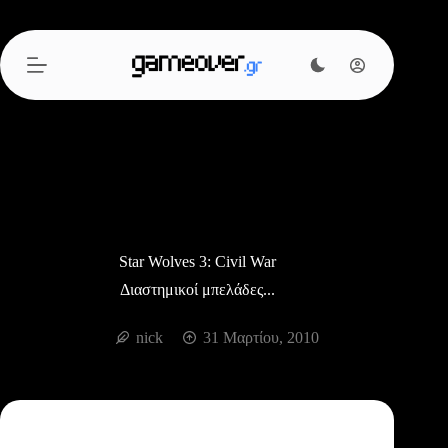
Μετάβαση
στο
περιεχόμενο
Star Wolves 3: Civil War
Διαστημικοί μπελάδες...
nick
31 Μαρτίου, 2010