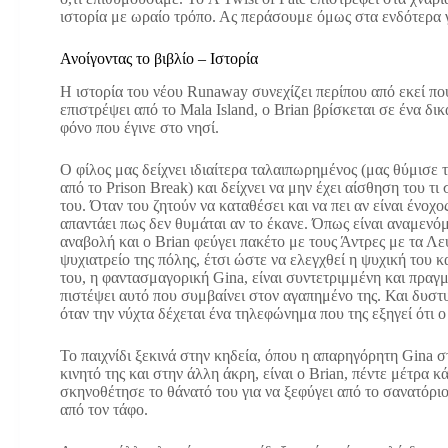
ιστορία με ωραίο τρόπο. Ας περάσουμε όμως στα ενδότερα γ
Ανοίγοντας το βιβλίο – Ιστορία
Η ιστορία του νέου Runaway συνεχίζει περίπου από εκεί πο
επιστρέψει από τo Mala Island, ο Brian βρίσκεται σε ένα δι
φόνο που έγινε στο νησί.
Ο φίλος μας δείχνει ιδιαίτερα ταλαιπωρημένος (μας θύμισε τ
από το Prison Break) και δείχνει να μην έχει αίσθηση του τι
του. Όταν του ζητούν να καταθέσει και να πει αν είναι ένοχο
απαντάει πως δεν θυμάται αν το έκανε. Όπως είναι αναμενόμ
αναβολή και ο Brian φεύγει πακέτο με τους Άντρες με τα Λε
ψυχιατρείο της πόλης, έτσι ώστε να ελεγχθεί η ψυχική του 
του, η φαντασμαγορική Gina, είναι συντετριμμένη και πραγμ
πιστέψει αυτό που συμβαίνει στον αγαπημένο της. Και δυστ
όταν την νύχτα δέχεται ένα τηλεφώνημα που της εξηγεί ότι ο
Το παιχνίδι ξεκινά στην κηδεία, όπου η απαρηγόρητη Gina σ
κινητό της και στην άλλη άκρη, είναι ο Brian, πέντε μέτρα 
σκηνοθέτησε το θάνατό του για να ξεφύγει από το σανατόριο 
από τον τάφο.