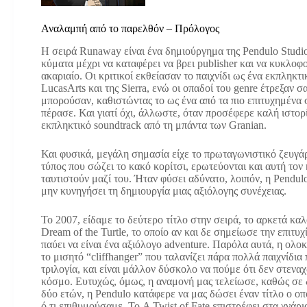
Αναλαμπή από το παρελθόν – Πρόλογος
Η σειρά Runaway είναι ένα δημιούργημα της Pendulο Studios
κύματα μέχρι να καταφέρει να βρει publisher και να κυκλο
ακαριαίο. Οι κριτικοί εκθείασαν το παιχνίδι ως ένα εκπληκτι
LucasArts και της Sierra, ενώ οι οπαδοί του genre έτρεξαν 
μπορούσαν, καθιστώντας το ως ένα από τα πιο επιτυχημένα 
πέρασε. Και γιατί όχι, άλλωστε, όταν προσέφερε καλή ιστορ
εκπληκτικό soundtrack από τη μπάντα των Granian.
Και φυσικά, μεγάλη σημασία είχε το πρωταγωνιστικό ζευγάρ
τύπος που σώζει το κακό κορίτσι, ερωτεύονται και αυτή τον
ταυτιστούν μαζί του. Ήταν φύσει αδύνατο, λοιπόν, η Pendul
μην κυνηγήσει τη δημιουργία μιας αξιόλογης συνέχειας.
Το 2007, είδαμε το δεύτερο τίτλο στην σειρά, το αρκετά κα
Dream of the Turtle, το οποίο αν και δε σημείωσε την επιτυχ
παύει να είναι ένα αξιόλογο adventure. Παρόλα αυτά, η ολο
το μισητό “cliffhanger” που ταλανίζει πάρα πολλά παιχνίδια
τριλογία, και είναι μάλλον δύσκολο να πούμε ότι δεν στεν
κόσμο. Ευτυχώς, όμως, η αναμονή μας τελείωσε, καθώς σε
δύο ετών, η Pendulο κατάφερε να μας δώσει έναν τίτλο ο οπ
ό,τι επιθυμούσαμε. Το A Twist of Fate επιστρέφει στα χνάρι