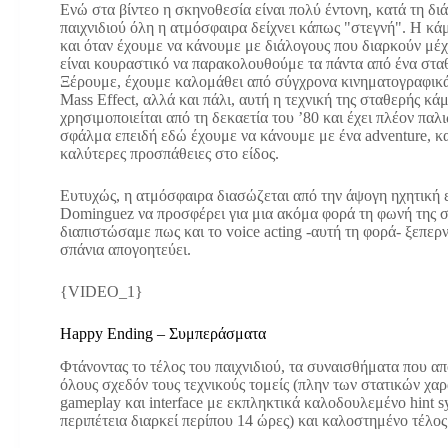
Ενώ στα βίντεο η σκηνοθεσία είναι πολύ έντονη, κατά τη δι
παιχνιδιού όλη η ατμόσφαιρα δείχνει κάπως "στεγνή". Η κά
και όταν έχουμε να κάνουμε με διάλογους που διαρκούν μέχρ
είναι κουραστικό να παρακολουθούμε τα πάντα από ένα στα
Ξέρουμε, έχουμε καλομάθει από σύγχρονα κινηματογραφικά
Mass Effect, αλλά και πάλι, αυτή η τεχνική της σταθερής κά
χρησιμοποιείται από τη δεκαετία του ’80 και έχει πλέον πα
σφάλμα επειδή εδώ έχουμε να κάνουμε με ένα adventure, κ
καλύτερες προσπάθειες στο είδος.
Ευτυχώς, η ατμόσφαιρα διασώζεται από την άψογη ηχητική ε
Dominguez να προσφέρει για μια ακόμα φορά τη φωνή της σ
διαπιστώσαμε πως και το voice acting -αυτή τη φορά- ξεπερν
σπάνια απογοητεύει.
{VIDEO_1}
Happy Ending – Συμπεράσματα
Φτάνοντας το τέλος του παιχνιδιού, τα συναισθήματα που α
όλους σχεδόν τους τεχνικούς τομείς (πλην των στατικών χαρ
gameplay και interface με εκπληκτικά καλοδουλεμένο hint sy
περιπέτεια διαρκεί περίπου 14 ώρες) και καλοστημένο τέλος