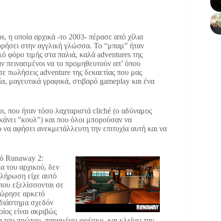
, η οποία αρχικά -το 2003- πέρασε από χίλια
φορήσει στην αγγλική γλώσσα. Το “μπαμ” ήταν
κό φόρο τιμής στα παλιά, καλά adventures της
σαν πεινασμένοι να το προμηθευτούν απ’ όπου
σε πωλήσεις adventure της δεκαετίας που μας
ία, μαγευτικά γραφικά, στιβαρό gameplay και ένα
ι, που ήταν τόσο λαχταριστά cliché (ο αδύναμος
 κάνει "κουλ") και που όλοι μπορούσαν να
ο να αφήσει ανεκμετάλλευτη την επιτυχία αυτή και να
λό Runaway 2:
ία του αρχικού, δεν
κλήρωση είχε αυτό
 που εξελίσσονται σε
αχώρησε αρκετό
 διάστημα σχεδόν
οίος είναι ακριβώς
α του πρώτου, παραμένει φρέσκο, και κλείνει την