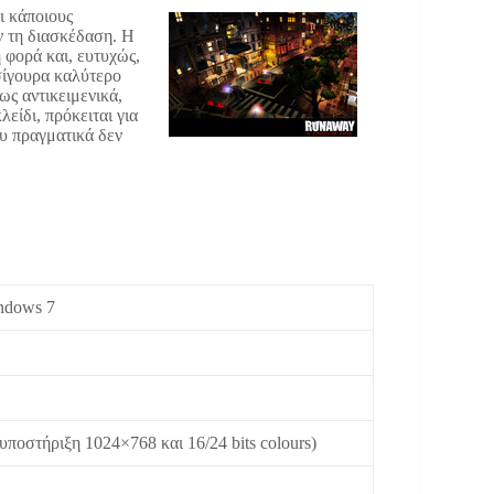
ι κάποιους
ν τη διασκέδαση. Η
 φορά και, ευτυχώς,
σίγουρα καλύτερο
ς αντικειμενικά,
είδι, πρόκειται για
ου πραγματικά δεν
indows 7
οστήριξη 1024×768 και 16/24 bits colours)