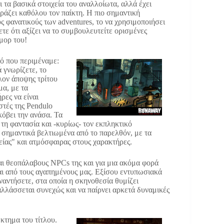
ι τα βασικά στοιχεία του αναλλοίωτα, αλλά έχει
υράζει καθόλου τον παίκτη. Η πιο σημαντική
υς φανατικούς των adventures, το να χρησιμοποιήσει
ετε ότι αξίζει να το συμβουλευτείτε ορισμένες
μορ του!
τό που περιμέναμε:
 γνωρίζετε, το
λον άποψης τρίτου
α, με τα
ρες να είναι
στές της Pendulο
κόβει την ανάσα. Τα
τη φαντασία και -κυρίως- τον εκπληκτικό
 σημαντικά βελτιωμένα από το παρελθόν, με τα
ίας" και ατμόσφαιρας στους χαρακτήρες.
και θεοπάλαβους NPCs της και για μια ακόμα φορά
αι από τους αγαπημένους μας. Εξίσου εντυπωσιακά
υναντήσετε, στα οποία η σκηνοθεσία θυμίζει
λλάσσεται συνεχώς και να παίρνει αρκετά δυναμικές
κτημα του τίτλου.