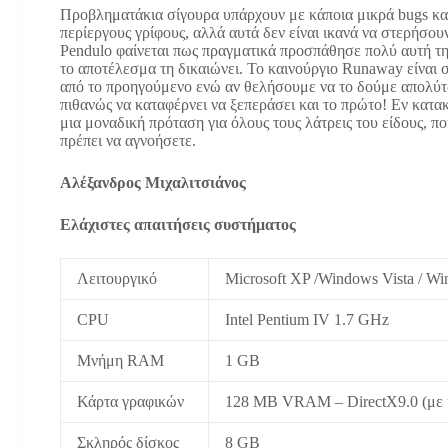
Προβληματάκια σίγουρα υπάρχουν με κάποια μικρά bugs κα
περίεργους γρίφους, αλλά αυτά δεν είναι ικανά να στερήσου
Pendulο φαίνεται πως πραγματικά προσπάθησε πολύ αυτή τη
το αποτέλεσμα τη δικαιώνει. Το καινούργιο Runaway είναι 
από το προηγούμενο ενώ αν θελήσουμε να το δούμε απολύτω
πιθανώς να καταφέρνει να ξεπεράσει και το πρώτο! Εν κατακλ
μια μοναδική πρόταση για όλους τους λάτρεις του είδους, π
πρέπει να αγνοήσετε.
Αλέξανδρος Μιχαλιτσιάνος
Ελάχιστες απαιτήσεις συστήματος
Λειτουργικό
Microsoft XP /Windows Vista / W
CPU
Intel Pentium IV 1.7 GHz
Μνήμη RAM
1 GB
Κάρτα γραφικών
128 MB VRAM – DirectX9.0 (με υπ
Σκληρός δίσκος
8 GB