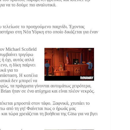
ια να το δούμε πιο αναλυτικά.
υ τελείωσε το προηγούμενο παιχνίδι. Έχοντας
καστήριο στη Νέα Υόρκη στο οποίο δικάζεται για έναν
ον Michael Scofield
 συμβαίνει τριγύρω
ς ή όχι, αυτός απλά
ενο, η δίκη παίρνει
υκά για το
κατάσταση. Η κοπέλα
ατικά δεν μπορεί να
υχώς, τα πράγματα γίνονται αυτομάτως χειρότερα,
 Brian ήταν σε ένα ατύχημα και είναι πλέον νεκρός.
τέκεται μπροστά στον τάφο. Ξαφνικά, χτυπάει το
κάτω από τη γη! Φαίνεται πως ο ήρωάς μας
και τώρα χρειάζεται τη βοήθεια της Gina για να βγει