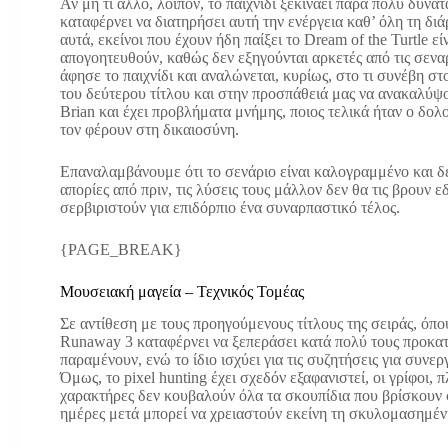
Αν μη τι άλλο, λοιπόν, το παιχνίδι ξεκινάει πάρα πολύ δυνα
καταφέρνει να διατηρήσει αυτή την ενέργεια καθ’ όλη τη δι
αυτά, εκείνοι που έχουν ήδη παίξει το Dream of the Turtle εί
απογοητευθούν, καθώς δεν εξηγούνται αρκετές από τις σενα
άφησε το παιχνίδι και αναλώνεται, κυρίως, στο τι συνέβη στ
του δεύτερου τίτλου και στην προσπάθειά μας να ανακαλύψ
Brian και έχει προβλήματα μνήμης, ποιος τελικά ήταν ο δολ
τον φέρουν στη δικαιοσύνη.
Επαναλαμβάνουμε ότι το σενάριο είναι καλογραμμένο και δεν
απορίες από πριν, τις λύσεις τους μάλλον δεν θα τις βρουν
σερβιριστούν για επιδόρπιο ένα συναρπαστικό τέλος.
{PAGE_BREAK}
Μουσειακή μαγεία – Τεχνικός Τομέας
Σε αντίθεση με τους προηγούμενους τίτλους της σειράς, όπου
Runaway 3 καταφέρνει να ξεπεράσει κατά πολύ τους προκατό
παραμένουν, ενώ το ίδιο ισχύει για τις συζητήσεις για συν
Όμως, το pixel hunting έχει σχεδόν εξαφανιστεί, οι γρίφοι, 
χαρακτήρες δεν κουβαλούν όλα τα σκουπίδια που βρίσκουν σ
ημέρες μετά μπορεί να χρειαστούν εκείνη τη σκυλομασημέ