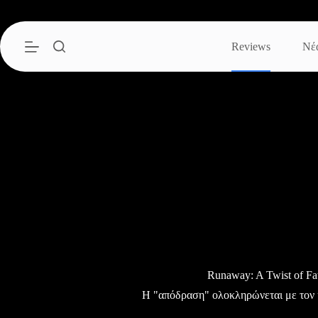
Μετάβαση
στο
περιεχόμενο
Reviews
Νέ
Runaway: A Twist of Fa
Η "απόδραση" ολοκληρώνεται με τον 