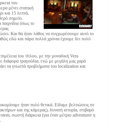
άρκεια του
μερα μένει στατική
ι και 15 λεπτά,
θερό σημείο.
 παιχνίδια όπως το
μερας
λιώσει. Και θα ήταν λάθος να συγχωρέσουμε αυτό το
αθώς εδώ και πάρα πολλά χρόνια έχουμε δει πολύ
πιμέλεια του τίτλου, με την μοναδική Vera
ε διάφορα τραγούδια, ενώ με μεγάλη μας χαρά
άει τα γνωστά προβλήματα του localization και
ποκομίσαμε ήταν πολύ θετικά. Είδαμε βελτιώσεις σε
ακτήρων και της κάμερας), δυνατή ιστορία, στιβαρό
stem, σωστή διάρκεια (για έναν μέτριο adventurer η
.