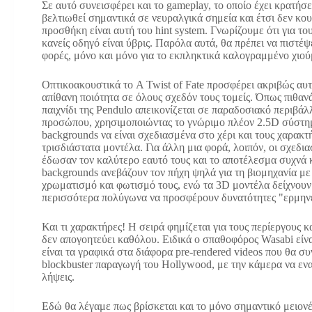
Σε αυτό συνεισφέρει και το gameplay, το οποίο έχει κρατήσε
βελτιωθεί σημαντικά σε νευραλγικά σημεία και έτσι δεν κο
προσθήκη είναι αυτή του hint system. Γνωρίζουμε ότι για το
κανείς οδηγό είναι ύβρις. Παρόλα αυτά, θα πρέπει να πιστέψ
φορές, μόνο και μόνο για το εκπληκτικά καλογραμμένο χιού
Οπτικοακουστικά το A Twist of Fate προσφέρει ακριβώς αυ
απίθανη ποιότητα σε όλους σχεδόν τους τομείς. Όπως πιθανά
παιχνίδι της Pendulo απεικονίζεται σε παραδοσιακό περιβάλ
προσώπου, χρησιμοποιώντας το γνώριμο πλέον 2.5D σύστημ
backgrounds να είναι σχεδιασμένα στο χέρι και τους χαρακτή
τρισδιάστατα μοντέλα. Για άλλη μια φορά, λοιπόν, οι σχεδια
έδωσαν τον καλύτερο εαυτό τους και το αποτέλεσμα συχνά 
backgrounds ανεβάζουν τον πήχη ψηλά για τη βιομηχανία με 
χρωματισμό και φωτισμό τους, ενώ τα 3D μοντέλα δείχνουν
περισσότερα πολύγωνα να προσφέρουν δυνατότητες "ερμηνε
Και τι χαρακτήρες! Η σειρά φημίζεται για τους περίεργους 
δεν απογοητεύει καθόλου. Ειδικά ο σπαθοφόρος Wasabi είν
είναι τα γραφικά στα διάφορα pre-rendered videos που θα σ
blockbuster παραγωγή του Hollywood, με την κάμερα να ενα
λήψεις.
Εδώ θα λέγαμε πως βρίσκεται και το μόνο σημαντικό μειονέ