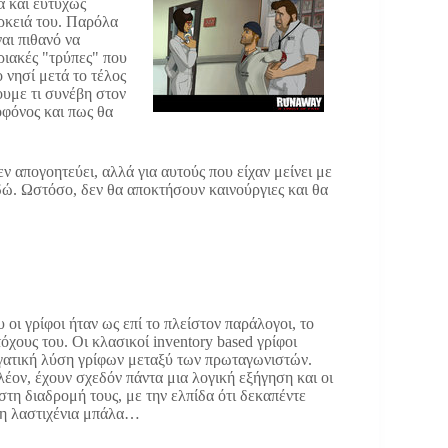
τά και ευτυχώς
άρκειά του. Παρόλα
ναι πιθανό να
ριακές "τρύπες" που
ο νησί μετά το τέλος
ουμε τι συνέβη στον
οφόνος και πως θα
 απογοητεύει, αλλά για αυτούς που είχαν μείνει με
 εδώ. Ωστόσο, δεν θα αποκτήσουν καινούργιες και θα
 οι γρίφοι ήταν ως επί το πλείστον παράλογοι, το
χους του. Οι κλασικοί inventory based γρίφοι
εργατική λύση γρίφων μεταξύ των πρωταγωνιστών.
πλέον, έχουν σχεδόν πάντα μια λογική εξήγηση και οι
τη διαδρομή τους, με την ελπίδα ότι δεκαπέντε
νη λαστιχένια μπάλα…