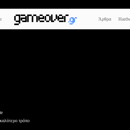
α
Άρθρα
Hardw
te
καλύτερο τρόπο