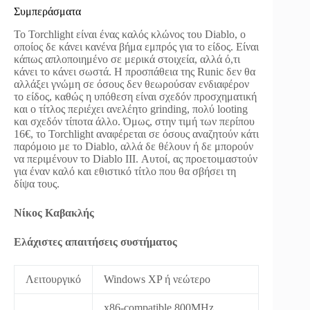
Συμπεράσματα
Το Torchlight είναι ένας καλός κλώνος του Diablo, ο
οποίος δε κάνει κανένα βήμα εμπρός για το είδος. Είναι
κάπως απλοποιημένο σε μερικά στοιχεία, αλλά ό,τι
κάνει το κάνει σωστά. Η προσπάθεια της Runic δεν θα
αλλάξει γνώμη σε όσους δεν θεωρούσαν ενδιαφέρον
το είδος, καθώς η υπόθεση είναι σχεδόν προσχηματική
και ο τίτλος περιέχει ανελέητο grinding, πολύ looting
και σχεδόν τίποτα άλλο. Όμως, στην τιμή των περίπου
16€, το Torchlight αναφέρεται σε όσους αναζητούν κάτι
παρόμοιο με το Diablo, αλλά δε θέλουν ή δε μπορούν
να περιμένουν το Diablo III. Αυτοί, ας προετοιμαστούν
για έναν καλό και εθιστικό τίτλο που θα σβήσει τη
δίψα τους.
Νίκος Καβακλής
Ελάχιστες απαιτήσεις συστήματος
Λειτουργικό
Windows XP ή νεώτερο
x86-compatible 800MHz