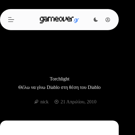
Μετάβαση
στο
περιεχόμενο
Torchlight
Θέλω να γίνω Diablo στη θέση του Diablo
nick
21 Απριλίου, 2010