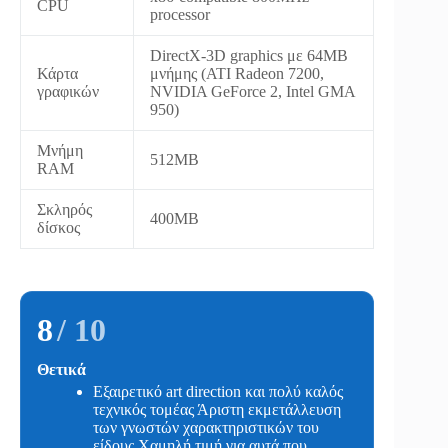
CPU
processor
DirectX-3D graphics με 64MB
Κάρτα
μνήμης (ATI Radeon 7200,
γραφικών
NVIDIA GeForce 2, Intel GMA
950)
Μνήμη
512MB
RAM
Σκληρός
400MB
δίσκος
8
/ 10
Θετικά
Εξαιρετικό art direction και πολύ καλός
τεχνικός τομέας Άριστη εκμετάλλευση
των γνωστών χαρακτηριστικών του
είδους Χαμηλή τιμή για αυτά που