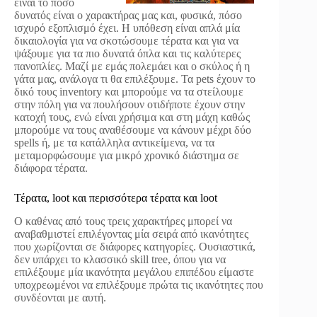
είναι το πόσο
δυνατός είναι ο χαρακτήρας μας και, φυσικά, πόσο
ισχυρό εξοπλισμό έχει. Η υπόθεση είναι απλά μία
δικαιολογία για να σκοτώσουμε τέρατα και για να
ψάξουμε για τα πιο δυνατά όπλα και τις καλύτερες
πανοπλίες. Μαζί με εμάς πολεμάει και ο σκύλος ή η
γάτα μας, ανάλογα τι θα επιλέξουμε. Τα pets έχουν το
δικό τους inventory και μπορούμε να τα στείλουμε
στην πόλη για να πουλήσουν οτιδήποτε έχουν στην
κατοχή τους, ενώ είναι χρήσιμα και στη μάχη καθώς
μπορούμε να τους αναθέσουμε να κάνουν μέχρι δύο
spells ή, με τα κατάλληλα αντικείμενα, να τα
μεταμορφώσουμε για μικρό χρονικό διάστημα σε
διάφορα τέρατα.
Τέρατα, loot και περισσότερα τέρατα και loot
Ο καθένας από τους τρεις χαρακτήρες μπορεί να
αναβαθμιστεί επιλέγοντας μία σειρά από ικανότητες
που χωρίζονται σε διάφορες κατηγορίες. Ουσιαστικά,
δεν υπάρχει το κλασσικό skill tree, όπου για να
επιλέξουμε μία ικανότητα μεγάλου επιπέδου είμαστε
υποχρεωμένοι να επιλέξουμε πρώτα τις ικανότητες που
συνδέονται με αυτή.