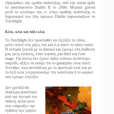
εξαγοράσει την ομάδα ανάπτυξης, από την οποία ήρθε
το αναπόφευκτο Diablo II το 2000. Μερικά χρόνια
μετά το κλείσιμο της εν λόγω ομάδας ανάπτυξης οι
δημιουργοί των δύο πρώτων Diablo παρουσιάζουν το
Torchlight.
Kλικ, κλικ και πάλι κλικ
Το Torchlight δεν προσπαθεί να εξελίξει το είδος,
μένει πιστό στις ρίζες του και ό,τι κάνει το κάνει καλά.
Η ιστορία ξεκινά με τα βασικά και έχουμε στη διάθεση
μας τρεις κλάσεις, έναν warrior, μία thief και έναν
mage. Για όσους δεν έχουν παίξει κάποιο αντίστοιχο
παιχνίδι, αξίζει να πούμε ότι το gameplay είναι απλό:
Χτυπάμε τους αντιπάλους με το αριστερό κλικ και με
το δεξί κλικ ενεργοποιούμε την ικανότητα ή το μαγικό
που έχουμε επιλέξει.
Δεν χρειάζεται
ιδιαίτερη ικανότητα
από την πλευρά του
παίκτη, αλλά αυτό
που επηρεάζει την
έκβαση των μαχών