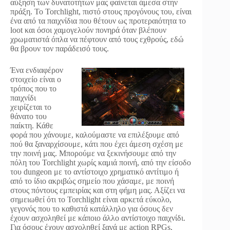
αύξηση των δυνατοτήτων μας φαίνεται άμεσα στην
πράξη. Το Torchlight, πιστό στους προγόνους του, είναι
ένα από τα παιχνίδια που θέτουν ως προτεραιότητα το
loot και όσοι χαμογελούν πονηρά όταν βλέπουν
χρωματιστά όπλα να πέφτουν από τους εχθρούς, εδώ
θα βρουν τον παράδεισό τους.
Ένα ενδιαφέρον
στοιχείο είναι ο
τρόπος που το
παιχνίδι
χειρίζεται το
θάνατο του
παίκτη. Κάθε
φορά που χάνουμε, καλούμαστε να επιλέξουμε από
πού θα ξαναρχίσουμε, κάτι που έχει άμεση σχέση με
την ποινή μας. Μπορούμε να ξεκινήσουμε από την
πόλη του Torchlight χωρίς καμιά ποινή, από την είσοδο
του dungeon με το αντίστοιχο χρηματικό αντίτιμο ή
από το ίδιο ακριβώς σημείο που χάσαμε, με ποινή
στους πόντους εμπειρίας και στη φήμη μας. Αξίζει να
σημειωθεί ότι το Torchlight είναι αρκετά εύκολο,
γεγονός που το καθιστά κατάλληλο για όσους δεν
έχουν ασχοληθεί με κάποιο άλλο αντίστοιχο παιχνίδι.
Για όσους έχουν ασχοληθεί ξανά με action RPGs,