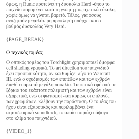
όμως, η Runic προτείνει τη δυσκολία Hard -όπου το
παιχνίδι παραμένει κατά τη γνώμη μας σχετικά εύκολο,
χωρίς όμως να γίνεται βαρετό. Τέλος, για όσους
αναζητούν μεγαλύτερη πρόκληση υπάρχει και ο
βαθμός δυσκολίας Very Hard.
{PAGE_BREAK}
Ο τεχνικός τομέας
Ο οπτικός τομέας του Torchlight χρησιμοποιεί όμορφα
cell shading γραφικά. Το art direction του παιχνιδιού
έχει προσωπικότητα, αν και θυμίζει λίγο το Warcraft
III, ενώ ο σχεδιασμός των επιπέδων και των εχθρών
διαθέτει αρκετά μεγάλη ποικιλία. Τα οπτικά εφέ από τα
ξόρκια του εκάστοτε πολεμιστή και των εχθρών είναι
εξαιρετικά, ενώ οι φωτισμοί -και κυρίως οι επιλογές
των χρωμάτων- κλέβουν την παράσταση. Ο τομέας του
ήχου είναι εξαιρετικός και περιλαμβάνει ένα
ατμοσφαιρικό soundtrack, το οποίο ταιριάζει άψογα
στο κλίμα του παιχνιδιού.
{VIDEO_1}