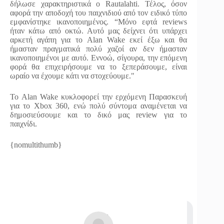
δήλωσε χαρακτηριστικά ο Rautalahti. Τέλος, όσον
αφορά την αποδοχή του παιχνιδιού από τον ειδικό τύπο
εμφανίστηκε ικανοποιημένος. “Μόνο εφτά
reviews
ήταν κάτω από οκτώ. Αυτό μας δείχνει ότι υπάρχει
αρκετή αγάπη για το
Alan
Wake
εκεί έξω και θα
ήμασταν πραγματικά πολύ χαζοί αν δεν ήμασταν
ικανοποιημένοι με αυτό. Εννοώ, σίγουρα, την επόμενη
φορά θα επιχειρήσουμε να το ξεπεράσουμε, είναι
ωραίο να έχουμε κάτι να στοχεύουμε."
Το
Alan
Wake
κυκλοφορεί την ερχόμενη Παρασκευή
για το
Xbox
360, ενώ πολύ σύντομα αναμένεται να
δημοσιεύσουμε και το δικό μας
review
για το
παιχνίδι.
{nomultithumb}