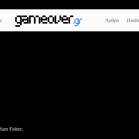
α
Άρθρα
Hardw
Sam Fisher;