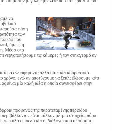
μό και με την μεγάλη εμβέλεια που τα περισσότερα
ξαμε να
ερβολικά
ην παρούσα φάση
ορατότητα των
ατόπεδο που
ard, όμως, η
θη. Μέσα στα
απενεργοποιήσουμε τις κάμερες ή τον συναγερμό αν
ιαίτερα ενδιαφέροντα αλλά ούτε και κουραστικά.
 το χρόνο, ενώ αν αποτύχουμε να ξεκλειδώσουμε κάτι
μας είναι μία καλή ιδέα η οποία συνεισφέρει στην
απόρροια προφανώς της παρατεταμένης περιόδου
υ περιβάλλοντος είναι μάλλον μέτρια στοιχεία, πάρα
αι σε καλό επίπεδο και οι διάλογοι που ακούσαμε