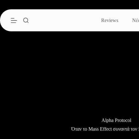
Μετάβαση
στο
περιεχόμενο
Reviews
Νέ
Alpha Protocol
Όταν το Mass Effect συναντά τον 