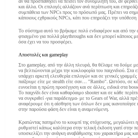
αν θα προσπαθήσει να πείσει τον συνομιλητή του, αν φερθε
και άλλα. Οι επιλογές αλλάζουν ανά περίπτωση και επηρεάζ
συμπάθεια των NPCs προς το πρόσωπό μας. Πρέπει να σημε
κάποιους εχθρικούς NPCs, κάτι που επηρεάζει την υπόθεση 
Το σύστημα αυτό το βρήκαμε πολύ ενδιαφέρον και από την αρ
φτιαγμένο για πολλά playthroughs και δεν μπορεί κάποιος 
όσα έχει να του προσφέρει.
Αποστολές και gameplay
Στο gameplay, από την άλλη πλευρά, θα θέλαμε να δούμε μ
να βελτιώνονται μέχρι την κυκλοφορία του παιχνιδιού. Στα 
υπάρχει αρκετή ελευθερία επιλογών και σε γενικές γραμμέ
παίξουμε είτε με stealth είτε σαν… "Rambo". Ωστόσο, σε κά
ευνοείται η πρώτη προσέγγιση και σε άλλες, ειδικά στα boss
Το παιχνίδι δεν είναι καθαρόαιμο shooter και σε κάθε περίπ
να συγκριθεί -για παράδειγμα- με το Gears of War, αλλά πρέ
αναφέρουμε ότι η αίσθηση των όπλων δεν μας ικανοποίησε ιδ
στην παρούσα φάση δεν είναι η αναμενόμενη.
Κρατώντας πατημένο το κουμπί της στόχευσης, μεγαλώνει η 
ρυθμιστεί κάπως καλύτερα στην τελική έκδοση γιατί στην 
υποσκελίζει την ανάγκη αναβάθμισης του χαρακτήρα μας και