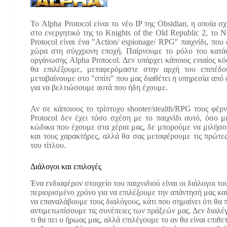
Το Alpha Protocol είναι το νέο IP της Obsidian, η οποία σ
στο ενεργητικό της το Κnights of the Old Republic 2, το N
Protocol είναι ένα "Action/ espionage/ RPG" παιχνίδι, πο
χώρα στη σύγχρονη εποχή. Παίρνουμε το ρόλο του κατάσ
οργάνωσης Alpha Protocol. Δεν υπάρχει κάποιος ενιαίος κό
θα επιλέξουμε, μεταφερόμαστε στην αρχή του επιπέδο
μεταβαίνουμε στο "σπίτι" που μας διαθέτει η υπηρεσία απ
για να βελτιώσουμε αυτά που ήδη έχουμε.
Αν σε κάποιους το τρίπτυχο shooter/stealth/RPG τους φέ
Protocol δεν έχει τόσο σχέση με το παιχνίδι αυτό, όσο
κώδικα που έχουμε στα χέρια μας, δε μπορούμε να μιλήσο
και τους χαρακτήρες, αλλά θα σας μεταφέρουμε τις πρώτε
του τίτλου.
Διάλογοι και επιλογές
Ένα ενδιαφέρον στοιχείο του παιχνιδιού είναι οι διάλογοι τ
περιορισμένο χρόνο για να επιλέξουμε την απάντησή μας κα
να επαναλάβουμε τους διαλόγους, κάτι που σημαίνει ότι θα 
αντιμετωπίσουμε τις συνέπειες των πράξεών μας. Δεν διαλ
τι θα πει ο ήρωας μας, αλλά επιλέγουμε το αν θα είναι επιθετ