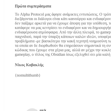
Πρώτα συμπεράσματα
Το Alpha Protocol μας άφησε ανάμικτες εντυπώσεις. Ο τρόπ
διεξάγονται οι διάλογοι είναι κάτι καινούργιο και ενδιαφέρον
δεν παίξαμε αρκετά για να έχουμε άποψη για την υπόθεση, το
κατάφερε να μας κεντρίσει το ενδιαφέρον και να δημιουργήσ
ενδιαφέρουσα ατμόσφαιρα. Από την άλλη πλευρά, το gamep
παιχνιδιού, παρά την ύπαρξη κάποιων καλών ιδεών, υποφέρε
προβλήματα -με βασικότερο την κακή τεχνητή νοημοσύνη τ
τα οποία αν δε διορθωθούν θα επηρεάσουν σημαντικά τη συν
κώδικας που έχουμε στα χέρια μας, αλλά αν μέχρι την κυκλ
gameplay, ο τίτλος της Obsidian ίσως εξελιχθεί σει μία καλ
Νίκος Καβακλής
{nomultithumb}
nick