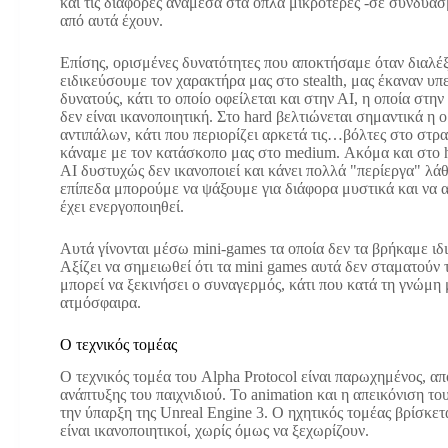
και τις διαφορές ανάμεσα στα όπλα μικρότερες -σε συνδυασ
από αυτά έχουν.
Επίσης, ορισμένες δυνατότητες που αποκτήσαμε όταν διαλέ
ειδικεύσουμε τον χαρακτήρα μας στο stealth, μας έκαναν υπ
δυνατούς, κάτι το οποίο οφείλεται και στην ΑΙ, η οποία στ
δεν είναι ικανοποιητική. Στο hard βελτιώνεται σημαντικά η 
αντιπάλων, κάτι που περιορίζει αρκετά τις…βόλτες στο στρ
κάναμε με τον κατάσκοπο μας στο medium. Ακόμα και στο h
ΑΙ δυστυχώς δεν ικανοποιεί και κάνει πολλά "περίεργα" λά
επίπεδα μπορούμε να ψάξουμε για διάφορα μυστικά και να 
έχει ενεργοποιηθεί.
Αυτά γίνονται μέσω mini-games τα οποία δεν τα βρήκαμε ιδ
Αξίζει να σημειωθεί ότι τα mini games αυτά δεν σταματούν
μπορεί να ξεκινήσει ο συναγερμός, κάτι που κατά τη γνώμη 
ατμόσφαιρα.
Ο τεχνικός τομέας
Ο τεχνικός τομέα του Alpha Protocol είναι παρωχημένος, 
ανάπτυξης του παιχνιδιού. Το animation και η απεικόνιση το
την ύπαρξη της Unreal Engine 3. Ο ηχητικός τομέας βρίσκετ
είναι ικανοποιητικοί, χωρίς όμως να ξεχωρίζουν.