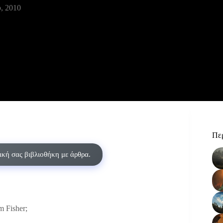
, 2010
Περ
δική σας βιβλιοθήκη με άρθρα.
m Fisher;