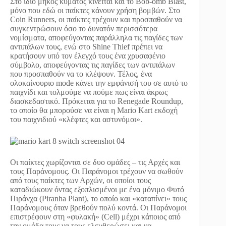
Στο ίδιο μήκος κύματος κινείται και το Bob-omb Blast,
μόνο που εδώ οι παίκτες κάνουν χρήση βομβών. Στο
Coin Runners, οι παίκτες τρέχουν και προσπαθούν να
συγκεντρώσουν όσο το δυνατόν περισσότερα
νομίσματα, αποφεύγοντας παράλληλα τις παγίδες των
αντιπάλων τους, ενώ στο Shine Thief πρέπει να
κρατήσουν υπό τον έλεγχό τους ένα χρυσαφένιο
σύμβολο, αποφεύγοντας τις παγίδες των αντιπάλων
που προσπαθούν να το κλέψουν. Τέλος, ένα
ολοκαίνουριο mode κάνει την εμφάνισή του σε αυτό το
παιχνίδι και τολμούμε να πούμε πως είναι άκρως
διασκεδαστικό. Πρόκειται για το Renegade Roundup,
το οποίο θα μπορούσε να είναι η Mario Kart εκδοχή
του παιχνιδιού «κλέφτες και αστυνόμοι».
Οι παίκτες χωρίζονται σε δυο ομάδες – τις Αρχές και
τους Παράνομους. Οι Παράνομοι τρέχουν να σωθούν
από τους παίκτες των Αρχών, οι οποίοι τους
καταδιώκουν όντας εξοπλισμένοι με ένα μόνιμο Φυτό
Πιράνχα (Piranha Plant), το οποίο και «καταπίνει» τους
Παράνομους όταν βρεθούν πολύ κοντά. Οι Παράνομοι
επιστρέφουν στη «φυλακή» (Cell) μέχρι κάποιος από
την ομάδα τους να τους ελευθερώσει και να