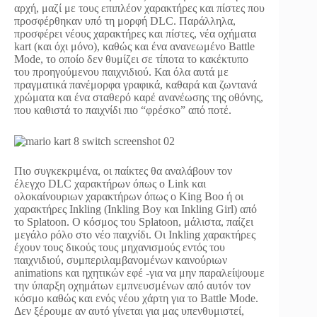
αρχή, μαζί με τους επιπλέον χαρακτήρες και πίστες που
προσφέρθηκαν υπό τη μορφή DLC. Παράλληλα,
προσφέρει νέους χαρακτήρες και πίστες, νέα οχήματα
kart (και όχι μόνο), καθώς και ένα ανανεωμένο Battle
Mode, το οποίο δεν θυμίζει σε τίποτα το κακέκτυπο
του προηγούμενου παιχνιδιού. Και όλα αυτά με
πραγματικά πανέμορφα γραφικά, καθαρά και ζωντανά
χρώματα και ένα σταθερό καρέ ανανέωσης της οθόνης,
που καθιστά το παιχνίδι πιο “φρέσκο” από ποτέ.
Πιο συγκεκριμένα, οι παίκτες θα αναλάβουν τον
έλεγχο DLC χαρακτήρων όπως ο Link και
ολοκαίνουριων χαρακτήρων όπως ο King Boo ή οι
χαρακτήρες Inkling (Inkling Boy και Inkling Girl) από
το Splatoon. O κόσμος του Splatoon, μάλιστα, παίζει
μεγάλο ρόλο στο νέο παιχνίδι. Οι Inkling χαρακτήρες
έχουν τους δικούς τους μηχανισμούς εντός του
παιχνιδιού, συμπεριλαμβανομένων καινούριων
animations και ηχητικών εφέ -για να μην παραλείψουμε
την ύπαρξη οχημάτων εμπνευσμένων από αυτόν τον
κόσμο καθώς και ενός νέου χάρτη για το Battle Mode.
Δεν ξέρουμε αν αυτό γίνεται για μας υπενθυμιστεί,