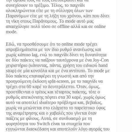
συνεχίσουν το τρέξιμο. Τέλος, το παιχνίδι
ολοκληρώνεται είτε με τη σύλληψη όλων των
Παρανόμων είτε με τη λήξη του χρόνου, κάτι που δίνει
τη νίκη στους Παράνομους. Το mode αυτό μας
απασχόλησε πολύ τόσο σε offline αλλά και σε online
mode.
Εδώ, να προσθέσουμε ότι το online mode τρέχει
απροβλημάτιστα με τον ίδιο ρυθμό ανανέωσης και
χωρίς κάποιο lag, ενώ το παιχνίδι δίνει τη δυνατότητα
σε δύο παίκτες να παίξουν ταυτόχρονα με ένα Joy-Con
χειριστήριο (κάνοντας, πάντα, χρήση του ειδικού hand
strap) σε μία κονσόλα και με ένα αντίτυπο. Το mode με
δύο παίκτες επαναφέρει τη γνωστή και από την
προηγούμενη έκδοση split-screen, με το παιχνίδι να
τρέχει στα 60 καρέ το δευτερόλεπτο. Όταν, όμως,
προστίθενται ο τρίτος και τέταρτος παίκτης, τότε ο
ρυθμός απεικόνισης πέφτει στα 30 καρέ, χωρίς όμως
αυτό να αποτελεί ιδιαίτερο πρόβλημα και, βεβαίως,
χωρίς να μειώνεται στο ελάχιστο το παρεϊστικο ύφος
της αναμέτρησης και ο χαβαλές που γίνεται όταν
παίζεις με φίλους. Αυτά, σε συνδυασμό με τη
φορητότητα του Switch είναι τα στοιχεία που
εγγυώνται διασκέδαση και αποτελούν λόγο αγοράς του