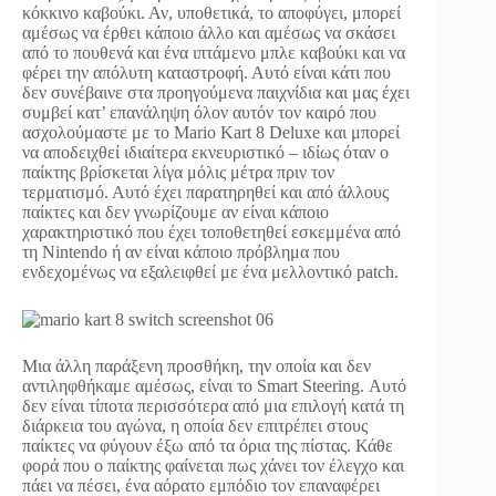
κόκκινο καβούκι. Αν, υποθετικά, το αποφύγει, μπορεί
αμέσως να έρθει κάποιο άλλο και αμέσως να σκάσει
από το πουθενά και ένα ιπτάμενο μπλε καβούκι και να
φέρει την απόλυτη καταστροφή. Αυτό είναι κάτι που
δεν συνέβαινε στα προηγούμενα παιχνίδια και μας έχει
συμβεί κατ’ επανάληψη όλον αυτόν τον καιρό που
ασχολούμαστε με το Mario Kart 8 Deluxe και μπορεί
να αποδειχθεί ιδιαίτερα εκνευριστικό – ιδίως όταν ο
παίκτης βρίσκεται λίγα μόλις μέτρα πριν τον
τερματισμό. Αυτό έχει παρατηρηθεί και από άλλους
παίκτες και δεν γνωρίζουμε αν είναι κάποιο
χαρακτηριστικό που έχει τοποθετηθεί εσκεμμένα από
τη Nintendo ή αν είναι κάποιο πρόβλημα που
ενδεχομένως να εξαλειφθεί με ένα μελλοντικό patch.
Μια άλλη παράξενη προσθήκη, την οποία και δεν
αντιληφθήκαμε αμέσως, είναι το Smart Steering. Αυτό
δεν είναι τίποτα περισσότερα από μια επιλογή κατά τη
διάρκεια του αγώνα, η οποία δεν επιτρέπει στους
παίκτες να φύγουν έξω από τα όρια της πίστας. Κάθε
φορά που ο παίκτης φαίνεται πως χάνει τον έλεγχο και
πάει να πέσει, ένα αόρατο εμπόδιο τον επαναφέρει