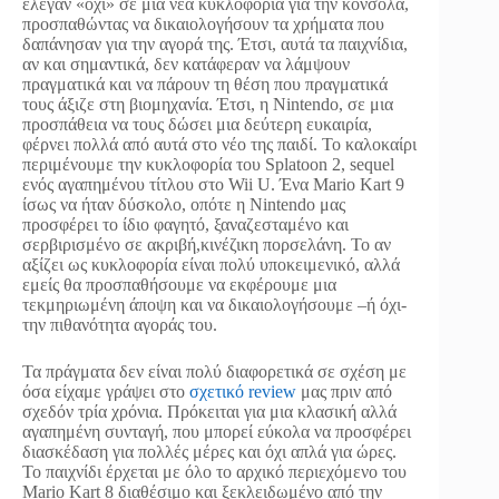
έλεγαν «όχι» σε μια νέα κυκλοφορία για την κονσόλα,
προσπαθώντας να δικαιολογήσουν τα χρήματα που
δαπάνησαν για την αγορά της. Έτσι, αυτά τα παιχνίδια,
αν και σημαντικά, δεν κατάφεραν να λάμψουν
πραγματικά και να πάρουν τη θέση που πραγματικά
τους άξιζε στη βιομηχανία. Έτσι, η Nintendo, σε μια
προσπάθεια να τους δώσει μια δεύτερη ευκαιρία,
φέρνει πολλά από αυτά στο νέο της παιδί. Το καλοκαίρι
περιμένουμε την κυκλοφορία του Splatoon 2, sequel
ενός αγαπημένου τίτλου στο Wii U. Ένα Mario Kart 9
ίσως να ήταν δύσκολο, οπότε η Nintendo μας
προσφέρει το ίδιο φαγητό, ξαναζεσταμένο και
σερβιρισμένο σε ακριβή,κινέζικη πορσελάνη. Το αν
αξίζει ως κυκλοφορία είναι πολύ υποκειμενικό, αλλά
εμείς θα προσπαθήσουμε να εκφέρουμε μια
τεκμηριωμένη άποψη και να δικαιολογήσουμε –ή όχι-
την πιθανότητα αγοράς του.
Τα πράγματα δεν είναι πολύ διαφορετικά σε σχέση με
όσα είχαμε γράψει στο
σχετικό review
μας πριν από
σχεδόν τρία χρόνια. Πρόκειται για μια κλασική αλλά
αγαπημένη συνταγή, που μπορεί εύκολα να προσφέρει
διασκέδαση για πολλές μέρες και όχι απλά για ώρες.
Το παιχνίδι έρχεται με όλο το αρχικό περιεχόμενο του
Μario Kart 8 διαθέσιμο και ξεκλειδωμένο από την