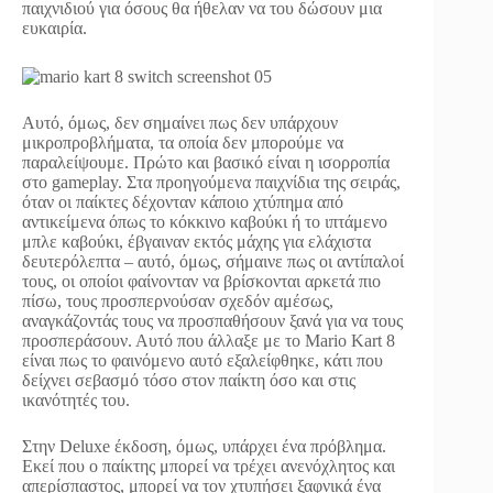
παιχνιδιού για όσους θα ήθελαν να του δώσουν μια
ευκαιρία.
Αυτό, όμως, δεν σημαίνει πως δεν υπάρχουν
μικροπροβλήματα, τα οποία δεν μπορούμε να
παραλείψουμε. Πρώτο και βασικό είναι η ισορροπία
στο gameplay. Στα προηγούμενα παιχνίδια της σειράς,
όταν οι παίκτες δέχονταν κάποιο χτύπημα από
αντικείμενα όπως το κόκκινο καβούκι ή το ιπτάμενο
μπλε καβούκι, έβγαιναν εκτός μάχης για ελάχιστα
δευτερόλεπτα – αυτό, όμως, σήμαινε πως οι αντίπαλοί
τους, οι οποίοι φαίνονταν να βρίσκονται αρκετά πιο
πίσω, τους προσπερνούσαν σχεδόν αμέσως,
αναγκάζοντάς τους να προσπαθήσουν ξανά για να τους
προσπεράσουν. Αυτό που άλλαξε με το Mario Kart 8
είναι πως το φαινόμενο αυτό εξαλείφθηκε, κάτι που
δείχνει σεβασμό τόσο στον παίκτη όσο και στις
ικανότητές του.
Στην Deluxe έκδοση, όμως, υπάρχει ένα πρόβλημα.
Εκεί που ο παίκτης μπορεί να τρέχει ανενόχλητος και
απερίσπαστος, μπορεί να τον χτυπήσει ξαφνικά ένα