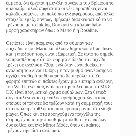
έμμεσα, ότι έρχεται η μεγάλη συνέχεια του Splatoon το
καλοκαίρι, αλλά σαφέστατα οι νέες προσθήκες είναι
καλοδεχούμενες και πολύ πιο ενδιαφέρουσες από άλλα
στοιχεία: εμείς, πάντως, βρήκαμε διασκεδαστικό το να
τρέχουμε με το Inkling Boy αντί για κάποια baby
μορφή χαρακτήρων όπως ο Mario ή η Rosaline.
Οι πίστες είναι παρμένες από το σύμπαν των
παιχνιδιών του Mario και άλλων δημοφιλών franchises
και η απόδοσή τους είναι εξαιρετική. Σε αυτό το σημείο
να προσθέσουμε ότι σε φορητό επίπεδο το παιχνίδι
τρέχει σε ανάλυση 720p, ενώ όταν είναι docked η
ανάλυσή του είναι 1080p, με τον ρυθμό ανανέωσης να
αγγίζει σταθερά τα 60 καρέ το δευτερόλεπτο. Σε
φορητό επίπεδο οι παίκτες έχουν μια εμπειρία ανάλογη
του Wii U, ενώ παίζοντάς το στην τηλεόραση το MK8
DX είναι πραγματικά χάρμα οφθαλμών. Στα θετικά
συγκαταλέγονται ο μεγάλος αριθμός χαρτών, στους
οποίους οι παίκτες θα τρέξουν κατά τη συμμετοχή τους
στα οκτώ πρωταθλήματα που προσφέρονται στο single
player. Όπως και στα προηγούμενα παιχνίδια της
σειράς, έχουμε την προσθήκη πρόσθετων επιπέδων
δυσκολίας και ένα Mirror Mode, όπου οι παίκτες
τρέχουν την πίστα ανάποδα.