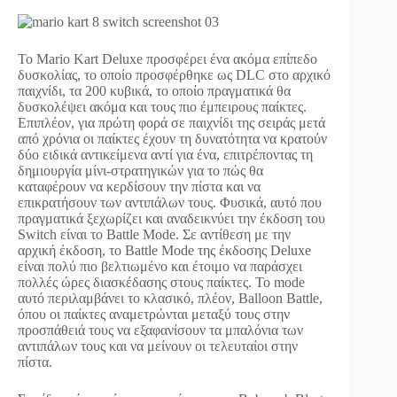
Το Mario Kart Deluxe προσφέρει ένα ακόμα επίπεδο
δυσκολίας, το οποίο προσφέρθηκε ως DLC στο αρχικό
παιχνίδι, τα 200 κυβικά, το οποίο πραγματικά θα
δυσκολέψει ακόμα και τους πιο έμπειρους παίκτες.
Επιπλέον, για πρώτη φορά σε παιχνίδι της σειράς μετά
από χρόνια οι παίκτες έχουν τη δυνατότητα να κρατούν
δύο ειδικά αντικείμενα αντί για ένα, επιτρέποντας τη
δημιουργία μίνι-στρατηγικών για το πώς θα
καταφέρουν να κερδίσουν την πίστα και να
επικρατήσουν των αντιπάλων τους. Φυσικά, αυτό που
πραγματικά ξεχωρίζει και αναδεικνύει την έκδοση του
Switch είναι το Battle Mode. Σε αντίθεση με την
αρχική έκδοση, το Battle Mode της έκδοσης Deluxe
είναι πολύ πιο βελτιωμένο και έτοιμο να παράσχει
πολλές ώρες διασκέδασης στους παίκτες. Το mode
αυτό περιλαμβάνει το κλασικό, πλέον, Balloon Battle,
όπου οι παίκτες αναμετρώνται μεταξύ τους στην
προσπάθειά τους να εξαφανίσουν τα μπαλόνια των
αντιπάλων τους και να μείνουν οι τελευταίοι στην
πίστα.