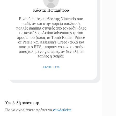
Κώστας Παπαμήτρου
Είναι θερμός οπαδός της Nintendo από
παιδί, αν και στην πορεία απόλαυσε
πολλές gaming στιγμές από (σχεδόν) όλες
τις κονσόλες. Action adventures τρίτου
προσώπου (όπως τα Tomb Raider, Prince
of Persia και Assassin’s Creed) αλλά και
ποιοτικά RTS μπορούν να τον κρατούν
απασχολημένο για ώρες, αν δεν βλέπει
ταινίες ή σειρές.
ΆΡΘΡΑ: 1126
Υποβολή απάντησης
Για να σχολιάσετε πρέπει να
συνδεθείτε
.