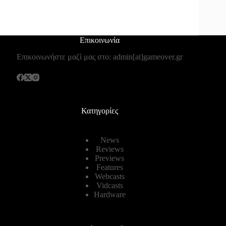
Επικοινωνία
Επικοινωνήστε μαζί μας στο: admin[at]gameover.gr
Κατηγορίες
News
Reviews
Previews
Features
Webcasts
Vidcasts
Hardware