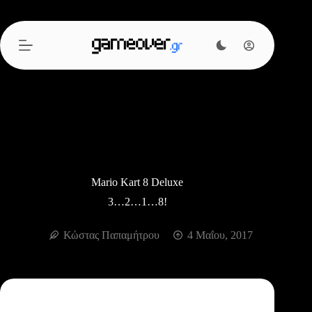
Μετάβαση
στο
περιεχόμενο
Mario Kart 8 Deluxe
3…2…1…8!
Κώστας Παπαμήτρου
4 Μαΐου, 2017