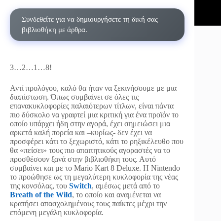
Συνδεθείτε για να δημιουργήσετε τη δική σας
βιβλιοθήκη με άρθρα.
3…2…1…8!
Αντί προλόγου, καλό θα ήταν να ξεκινήσουμε με μια
διαπίστωση. Όπως συμβαίνει σε όλες τις
επανακυκλοφορίες παλαιότερων τίτλων, είναι πάντα
πιο δύσκολο να γραφτεί μια κριτική για ένα προϊόν το
οποίο υπάρχει ήδη στην αγορά, έχει σημειώσει μια
αρκετά καλή πορεία και –κυρίως- δεν έχει να
προσφέρει κάτι το ξεχωριστό, κάτι το ρηξικέλευθο που
θα «πείσει» τους πιο απαιτητικούς αγοραστές να το
προσθέσουν ξανά στην βιβλιοθήκη τους. Αυτό
συμβαίνει και με το Mario Kart 8 Deluxe. Η Nintendo
το προώθησε ως τη μεγαλύτερη κυκλοφορία της νέας
της κονσόλας, του
Switch
, αμέσως μετά από το
Breath of the Wild
, το οποίο και αναμένεται να
κρατήσει απασχολημένους τους παίκτες μέχρι την
επόμενη μεγάλη κυκλοφορία.