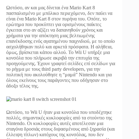
Ωστόσο, αν και μας δίνεται ένα Mario Kart 8
πασπαλισμένο με μπόλικο περιεχόμενο, δεν παύει να
είναι ένα Mario Kart 8 στον πυρήνα του. Οπότε, το
ερώτημα που προκύπτει για ορισμένους παίκτες
έγκειται στο αν αξίζει να δαπανηθούν χρόνος και
χρήματα για την απόκτηση μιας βελτιωμένης
επανέκδοσης ενός αγαπημένου παιχνιδιού, με το οποίο
ασχολήθηκαν πολύ και αρκετά πρόσφατα. Η αλήθεια,
όμως, βρίσκεται κάπου αλλού. Το Wii U υπήρξε μια
κονσόλα που πλήρωσε ακριβά την επιτυχία της
προηγούμενης. Έχουν γραφτεί σελίδες επί σελίδων για
το ρήγμα με τους third party developers, για την
πολιτική που ακολούθησε η “μαμά” Nintendo και για
όλους εκείνους τους παράγοντες που οδήγησαν στο
άδοξο τέλος της.
Ωστόσο, το Wii U ήταν μια κονσόλα που υποδέχτηκε
πολλές, σημαντικές κυκλοφορίες από τα στούντιο της
Nintendo. Οι κυκλοφορίες αυτές αποτέλεσαν μια
σταγόνα δροσιάς στους διψασμένους από ξηρασία (και
έλλειψη τίτλων) κατόχους της κονσόλας, που δεν