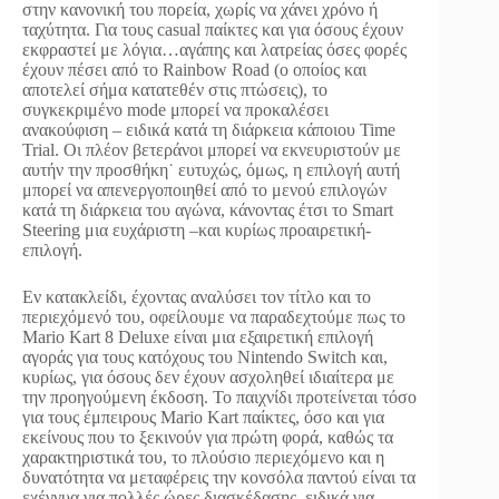
στην κανονική του πορεία, χωρίς να χάνει χρόνο ή
ταχύτητα. Για τους casual παίκτες και για όσους έχουν
εκφραστεί με λόγια…αγάπης και λατρείας όσες φορές
έχουν πέσει από το Rainbow Road (ο οποίος και
αποτελεί σήμα κατατεθέν στις πτώσεις), το
συγκεκριμένο mode μπορεί να προκαλέσει
ανακούφιση – ειδικά κατά τη διάρκεια κάποιου Time
Trial. Οι πλέον βετεράνοι μπορεί να εκνευριστούν με
αυτήν την προσθήκη˙ ευτυχώς, όμως, η επιλογή αυτή
μπορεί να απενεργοποιηθεί από το μενού επιλογών
κατά τη διάρκεια του αγώνα, κάνοντας έτσι το Smart
Steering μια ευχάριστη –και κυρίως προαιρετική-
επιλογή.
Εν κατακλείδι, έχοντας αναλύσει τον τίτλο και το
περιεχόμενό του, οφείλουμε να παραδεχτούμε πως το
Mario Kart 8 Deluxe είναι μια εξαιρετική επιλογή
αγοράς για τους κατόχους του Nintendo Switch και,
κυρίως, για όσους δεν έχουν ασχοληθεί ιδιαίτερα με
την προηγούμενη έκδοση. Το παιχνίδι προτείνεται τόσο
για τους έμπειρους Mario Kart παίκτες, όσο και για
εκείνους που το ξεκινούν για πρώτη φορά, καθώς τα
χαρακτηριστικά του, το πλούσιο περιεχόμενο και η
δυνατότητα να μεταφέρεις την κονσόλα παντού είναι τα
εχέγγυα για πολλές ώρες διασκέδασης, ειδικά για