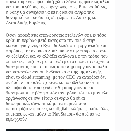
συγκεκριμένη ευρωπαϊκή χώρα λόγω της φύσεως αλλά
και του μεγέθους της παραγωγής τους. Επιπροσθέτως,
η Sony θα συνεχίσει να επενδύει σε ανθρώπινο
δυναμικό και υποδομές σε χώρες της Δυτικής και
Ανατολικής Ευρώπης.
Όσον αφορά στις αποχωρήσεις στελεχών σε μια τόσο
κρίσιμη περίοδο μετάβασης από την παλιά στην
καινούργια γενιά, o Ryan δήλωσε ότι η οργάνωση και
ο τρόπος με τον οποίο δουλεύουν στην εταιρεία πρέπει
να εξελιχθεί και να αλλάξει ανάλογα με τον τρόπο που
οι παίκτες παίζουν, με τα μέσα με τα οποία τα παιχνίδια
διανέμονται, και με το πώς αυτά δημιουργούνται αλλά
και καταναλώνονται. Ενδεικτικό αυτής της αλλαγής
είναι το cloud streaming, με τον CEO να αναφέρει ότι
αν δούμε μπροστά 5 χρόνια και υποθέσουμε ότι η
πλειοψηφία των παιχνιδιών δημιουργούνται και
διανέμονται με βάση αυτόν τον τρόπο, τότε τα μοντέλα
οργάνωσης σε ένα τέτοιο σενάριο θα είναι
διαφορετικά, συγκριτικά με τα τωρινά, που
υποστηρίζουν φυσικές και digital πωλήσεις, οπότε όλες
οι εταιρείες -όχι μόνο το PlayStation- θα πρέπει να
εξελιχθούν.