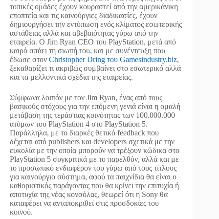
τοπικές ομάδες έχουν κουραστεί από την αμερικάνικη
εποπτεία και τις καινούργιες διαδικασίες, έχουν
δημιουργήσει την εντύπωση ενός κλίματος εσωτερικής
αστάθειας αλλά και αβεβαιότητας γύρω από την
εταιρεία. Ο Jim Ryan CEO του PlayStation, μετά από
καιρό σπάει τη σιωπή του, και με συνέντευξη που
έδωσε στον
Christopher Dring του Gamesindustry.biz
,
ξεκαθαρίζει τι ακριβώς συμβαίνει στο εσωτερικό αλλά
και τα μελλοντικά σχέδια της εταιρείας.
Σύμφωνα λοιπόν με τον Jim Ryan, ένας από τους
βασικούς στόχους για την επόμενη γενιά είναι η ομαλή
μετάβαση της τεράστιας κοινότητας των 100.000.000
ατόμων του PlayStation 4 στο PlayStation 5.
Παράλληλα, με το διαρκές θετικό feedback που
δέχεται από publishers και developers σχετικά με την
ευκολία με την οποία μπορούν να τρέξουν κώδικα στο
PlayStation 5 συγκριτικά με το παρελθόν, αλλά και με
το προσωπικό ενδιαφέρον του γύρω από τους τίτλους
για καινούργιο σύστημα, αφού τα παιχνίδια θα είναι ο
καθοριστικός παράγοντας που θα κρίνει την επιτυχία ή
αποτυχία της νέας κονσόλας, θεωρεί ότι η Sony θα
καταφέρει να ανταποκριθεί στις προσδοκίες του
κοινού.