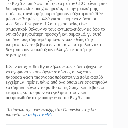
Το PlayStation Now, σύμφωνα με τον CEO, είναι η πιο
δημοφιλής streaming υπηρεσία, με την μείωση της
τιμής της συνδρομής παρατήρησαν αύξηση κατά 50%
μέσα σε 30 μέρες, αλλά για το επόμενο διάστημα
-επειδή οι first party τίτλοι της εταιρείας είναι
σημαντικοί- θέλουν να τους αντιμετωπίζουν με όσο το
δυνατόν μεγαλύτερη προσοχή και σεβασμό, γι’ αυτό
και δεν τους συμπεριλαμβάνουν απευθείας στην
υπηρεσία. Αυτό βέβαια δεν σημαίνει ότι μελλοντικά
δεν μπορούν να υπάρξουν αλλαγές σε αυτή την
στρατηγική.
Κλείνοντας, ο Jim Ryan δήλωσε πως πάντα ψάχνουν
να αγοράσουν καινούργια στούντιο, όμως στην
παρούσα φάση της αγοράς πρόκειται για πολύ ακριβό
εγχείρημα, πρέπει πάνω από όλα όποια IPs αποκτηθούν
να συμπληρώνουν το portfolio της Sony, και βέβαια οι
εταιρείες να μπορούν να εγκλιματιστούν και
αφομοιωθούν στην οικογένεια του PlayStation.
Το σύνολο της συνέντευξης στο Gamesindystry.biz
μπορείτε να
το βρείτε εδώ
.