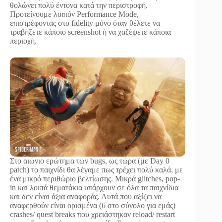
θολώνει πολύ έντονα κατά την περιστροφή.
Προτείνουμε λοιπόν Performance Mode,
επιστρέφοντας στο fidelity μόνο όταν θέλετε να
τραβήξετε κάποιο screenshot ή να χαζέψετε κάποια
περιοχή.
Στο αιώνιο ερώτημα των bugs, ως τώρα (με Day 0
patch) το παιχνίδι θα λέγαμε πως τρέχει πολύ καλά, με
ένα μικρό περιθώριο βελτίωσης. Μικρά glitches, pop-
in και λοιπά θεματάκια υπάρχουν σε όλα τα παιχνίδια
και δεν είναι άξια αναφοράς. Αυτά που αξίζει να
αναφερθούν είναι ορισμένα (6 στο σύνολο για εμάς)
crashes/ quest breaks που χρειάστηκαν reload/ restart