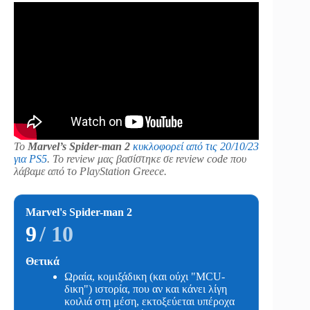
Το
Marvel’s Spider-man 2
κυκλοφορεί από τις 20/10/23
για PS5
. Το review μας βασίστηκε σε review code που
λάβαμε από το PlayStation Greece.
Marvel's Spider-man 2
9
/ 10
Θετικά
Ωραία, κομιξάδικη (και ούχι "MCU-
δικη") ιστορία, που αν και κάνει λίγη
κοιλιά στη μέση, εκτοξεύεται υπέροχα