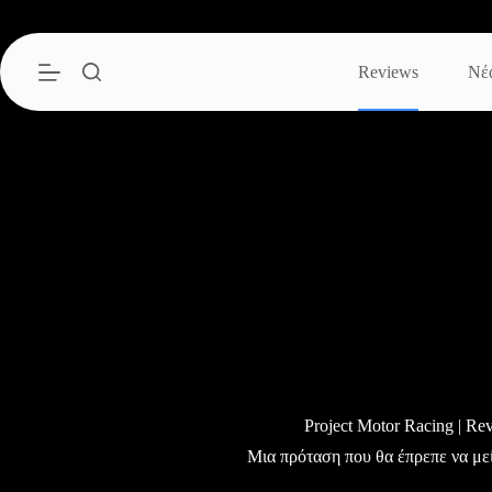
Μετάβαση
στο
περιεχόμενο
Reviews
Νέ
Project Motor Racing | Re
Μια πρόταση που θα έπρεπε να μείν