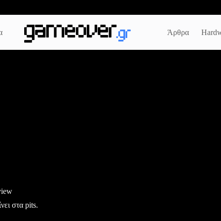
α
Άρθρα
Hardw
view
ει στα pits.