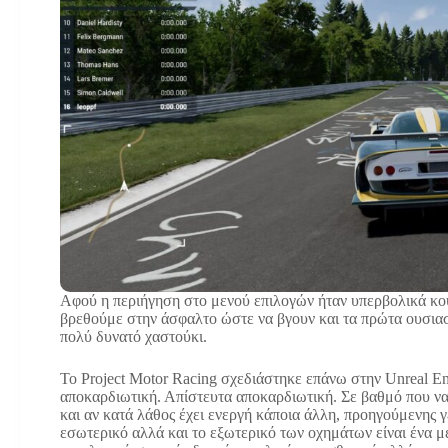
Αφού η περιήγηση στο μενού επιλογών ήταν υπερβολικά κου
βρεθούμε στην άσφαλτο ώστε να βγουν και τα πρώτα ουσια
πολύ δυνατό χαστούκι.
Το Project Motor Racing σχεδιάστηκε επάνω στην Unreal Eng
αποκαρδιωτική. Απίστευτα αποκαρδιωτική. Σε βαθμό που να 
και αν κατά λάθος έχει ενεργή κάποια άλλη, προηγούμενης γε
εσωτερικό αλλά και το εξωτερικό των οχημάτων είναι ένα 