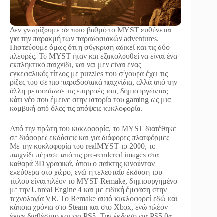
Δεν γνωρίζουμε σε ποιο βαθμό το MYST ευθύνεται
για την παρακμή των παραδοσιακών adventures.
Πιστεύουμε όμως ότι η σύγκριση αδικεί και τις δύο
πλευρές. Το MYST ήταν και εξακολουθεί να είναι ένα
εκπληκτικό παιχνίδι, και ναι μεν είναι ένας
εγκεφαλικός τίτλος με puzzles που σίγουρα έχει τις
ρίζες του σε πιο παραδοσιακά παιχνίδια, αλλά από την
άλλη μετουσίωσε τις επιρροές του, δημιουργώντας
κάτι νέο που έμεινε στην ιστορία του gaming ως μια
κομβική από όλες τις απόψεις κυκλοφορία.
Από την πρώτη του κυκλοφορία, το MYST διατέθηκε
σε διάφορες εκδόσεις και για διάφορες πλατφόρμες.
Με την κυκλοφορία του realMYST το 2000, το
παιχνίδι πέρασε από τις pre-rendered images στα
καθαρά 3D γραφικά, όπου ο παίκτης κινούνταν
ελεύθερα στο χώρο, ενώ η τελευταία έκδοση του
τίτλου είναι πλέον το MYST Remake, δημιουργημένο
με την Unreal Engine 4 και με ειδική έμφαση στην
τεχνολογία VR. To Remake αυτό κυκλοφορεί εδώ και
κάποια χρόνια στο Steam και στο Xbox, ενώ πλέον
έγινε διαθέσιμο και για PS5. Την έκδοση για PS5 θα