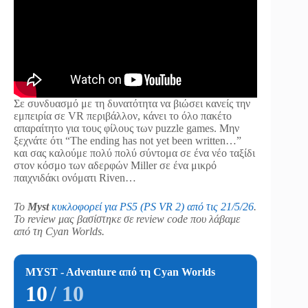
Σε συνδυασμό με τη δυνατότητα να βιώσει κανείς την
εμπειρία σε VR περιβάλλον, κάνει το όλο πακέτο
απαραίτητο για τους φίλους των puzzle games. Μην
ξεχνάτε ότι “The ending has not yet been written…”
και σας καλούμε πολύ πολύ σύντομα σε ένα νέο ταξίδι
στον κόσμο των αδερφών Miller σε ένα μικρό
παιχνιδάκι ονόματι Riven…
Το
Myst
κυκλοφορεί για PS5 (PS VR 2) από τις 21/5/26
.
Το review μας βασίστηκε σε review code που λάβαμε
από τη Cyan Worlds.
MYST - Adventure από τη Cyan Worlds
10
/ 10