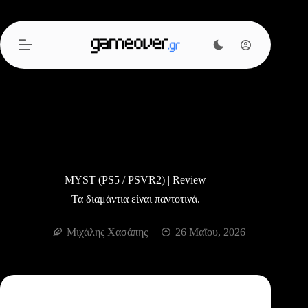
Μετάβαση
στο
περιεχόμενο
MYST (PS5 / PSVR2) | Review
Τα διαμάντια είναι παντοτινά.
Μιχάλης Χασάπης
26 Μαΐου, 2026