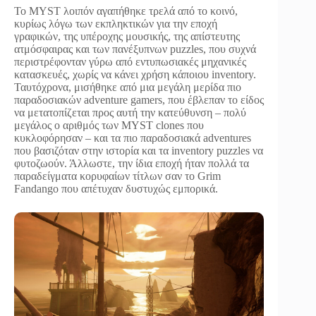
Το MYST λοιπόν αγαπήθηκε τρελά από το κοινό,
κυρίως λόγω των εκπληκτικών για την εποχή
γραφικών, της υπέροχης μουσικής, της απίστευτης
ατμόσφαιρας και των πανέξυπνων puzzles, που συχνά
περιστρέφονταν γύρω από εντυπωσιακές μηχανικές
κατασκευές, χωρίς να κάνει χρήση κάποιου inventory.
Ταυτόχρονα, μισήθηκε από μια μεγάλη μερίδα πιο
παραδοσιακών adventure gamers, που έβλεπαν το είδος
να μετατοπίζεται προς αυτή την κατεύθυνση – πολύ
μεγάλος ο αριθμός των MYST clones που
κυκλοφόρησαν – και τα πιο παραδοσιακά adventures
που βασιζόταν στην ιστορία και τα inventory puzzles να
φυτοζωούν. Άλλωστε, την ίδια εποχή ήταν πολλά τα
παραδείγματα κορυφαίων τίτλων σαν το Grim
Fandango που απέτυχαν δυστυχώς εμπορικά.