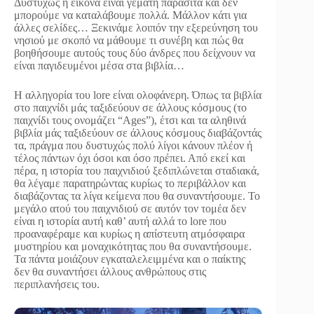
Δυστυχώς η εικόνα είναι γεμάτη παράσιτα και δεν
μπορούμε να καταλάβουμε πολλά. Μάλλον κάτι για
άλλες σελίδες… Ξεκινάμε λοιπόν την εξερεύνηση του
νησιού με σκοπό να μάθουμε τι συνέβη και πώς θα
βοηθήσουμε αυτούς τους δύο άνδρες που δείχνουν να
είναι παγιδευμένοι μέσα στα βιβλία…
Η αλληγορία του lore είναι ολοφάνερη. Όπως τα βιβλία
στο παιχνίδι μάς ταξιδεύουν σε άλλους κόσμους (το
παιχνίδι τους ονομάζει “Ages”), έτσι και τα αληθινά
βιβλία μάς ταξιδεύουν σε άλλους κόσμους διαβάζοντάς
τα, πράγμα που δυστυχώς πολύ λίγοι κάνουν πλέον ή
τέλος πάντων όχι όσοι και όσο πρέπει. Από εκεί και
πέρα, η ιστορία του παιχνιδιού ξεδιπλώνεται σταδιακά,
θα λέγαμε παρατηρώντας κυρίως το περιβάλλον και
διαβάζοντας τα λίγα κείμενα που θα συναντήσουμε. Το
μεγάλο ατού του παιχνιδιού σε αυτόν τον τομέα δεν
είναι η ιστορία αυτή καθ’ αυτή αλλά το lore που
προαναφέραμε και κυρίως η απίστευτη ατμόσφαιρα
μυστηρίου και μοναχικότητας που θα συναντήσουμε.
Τα πάντα μοιάζουν εγκαταλελειμμένα και ο παίκτης
δεν θα συναντήσει άλλους ανθρώπους στις
περιπλανήσεις του.