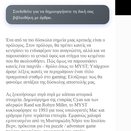
Συνδεθείτε για να δημιουργήσετε τη δική σας
βιβλιοθήκη με άρθρα.
Ένα από τα πιο δύσκολα σημεία μιας κριτικής είναι ο
πρόλογος. Στον πρόλογο, θα πρέπει κανείς να
κεντρίσει το ενδιαφέρον του αναγνώστη, αλλά και να
παρουσιάσει το γενικό ύφος και στίγμα του κειμένου
που θα ακολουθήσει. Πώς όμως να παρουσιάσει
κανείς ένα παιχνίδι – θρύλο όπως το MYST; Υπάρχουν
άραγε λέξεις ικανές να περιγράψουν έναν τίτλο
πραγματικά σταθμό στο gaming; Ελπίζουμε πως θα
φανούμε αντάξιοι της δύσκολης αποστολής μας.
Ας ξεκινήσουμε σιγά σιγά με κάποια ιστορικά
στοιχεία. Δημιούργημα της εταιρίας Cyan και των
αδερφών Rand και Robyn Miller, το MYST
κυκλοφόρησε το 1993 για τους υπολογιστές Mac και
γρήγορα έγινε τεράστια επιτυχία. Εμφανώς χαλαρά
εμπνευσμένο από τη Μυστηριώδη Νήσο του Ιουλίου
Βερν, πρόκειται για ένα puzzle / adventure game