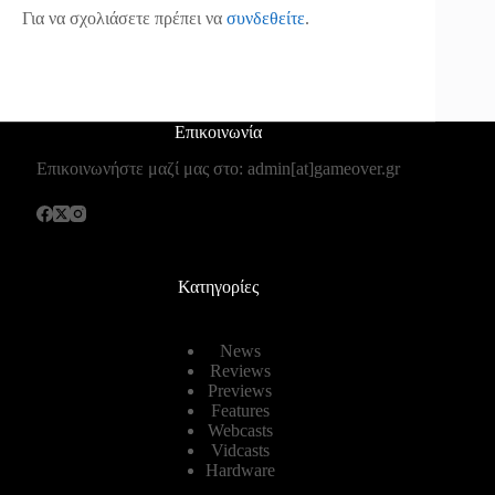
Για να σχολιάσετε πρέπει να
συνδεθείτε
.
Επικοινωνία
Επικοινωνήστε μαζί μας στο: admin[at]gameover.gr
Κατηγορίες
News
Reviews
Previews
Features
Webcasts
Vidcasts
Hardware