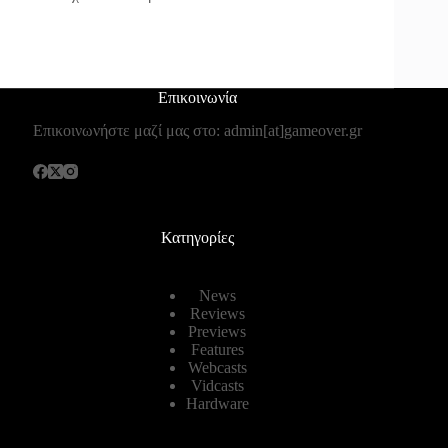
Επικοινωνία
Επικοινωνήστε μαζί μας στο: admin[at]gameover.gr
Κατηγορίες
News
Reviews
Previews
Features
Webcasts
Vidcasts
Hardware