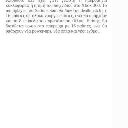
Απριλίου. Δεν έχει γίνει γνωστή η ημερομηνία
κυκλοφορίας ή η τιμή του παιχνιδιού στο Χbox 360. Το
multiplayer του Serious Sam θα διαθέτει deathmatch με
16 παίκτες σε ολοκαίνουργιες πίστες, ενώ θα υπάρχουν
και τα 8 επίπεδα του πρωτότυπου τίτλου. Επίσης, θα
διατίθεται co-op στο campaign με 16 παίκτες, ενώ θα
υπάρχουν νέα power-ups, νέα όπλα και νέοι εχθροί.